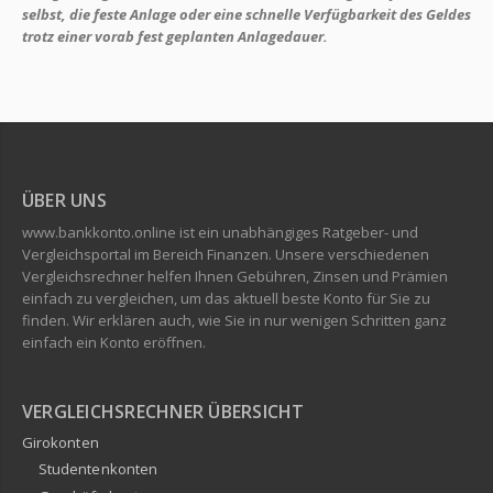
selbst, die feste Anlage oder eine schnelle Verfügbarkeit des Geldes
trotz einer vorab fest geplanten Anlagedauer.
ÜBER UNS
www.bankkonto.online ist ein unabhängiges Ratgeber- und
Vergleichsportal im Bereich Finanzen. Unsere verschiedenen
Vergleichsrechner helfen Ihnen Gebühren, Zinsen und Prämien
einfach zu vergleichen, um das aktuell beste Konto für Sie zu
finden. Wir erklären auch, wie Sie in nur wenigen Schritten ganz
einfach ein Konto eröffnen.
VERGLEICHSRECHNER ÜBERSICHT
Girokonten
Studentenkonten