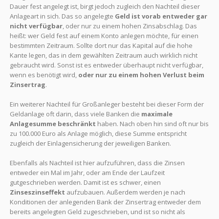
Dauer fest angelegt ist, birgt jedoch zugleich den Nachteil dieser
Anlageart in sich. Das so angelegte
Geld ist vorab entweder gar
nicht verfügbar
, oder nur zu einem hohen Zinsabschlag. Das
heißt: wer Geld fest auf einem Konto anlegen möchte, für einen
bestimmten Zeitraum. Sollte dort nur das Kapital auf die hohe
Kante legen, das in dem gewählten Zeitraum auch wirklich nicht
gebraucht wird. Sonst ist es entweder überhaupt nicht verfügbar,
wenn es benötigt wird,
oder nur zu einem hohen Verlust beim
Zinsertrag
.
Ein weiterer Nachteil für Großanleger besteht bei dieser Form der
Geldanlage oft darin, dass viele Banken die
maximale
Anlagesumme beschränkt
haben. Nach oben hin sind oft nur bis
zu 100.000 Euro als Anlage möglich, diese Summe entspricht
zugleich der Einlagensicherung der jeweiligen Banken.
Ebenfalls als Nachteil ist hier aufzuführen, dass die Zinsen
entweder ein Mal im Jahr, oder am Ende der Laufzeit
gutgeschrieben werden. Damit ist es schwer, einen
Zinseszinseffekt
aufzubauen. Außerdem werden je nach
Konditionen der anlegenden Bank der Zinsertrag entweder dem
bereits angelegten Geld zugeschrieben, und ist so nicht als